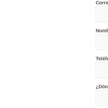
Corr
Nomb
Teléf
¿Dón